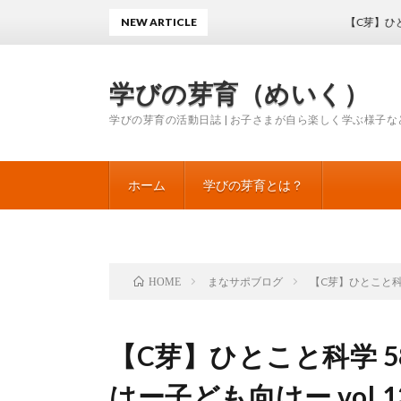
NEW ARTICLE
【C芽】ひとこと科学
学びの芽育（めいく）
学びの芽育の活動日誌 | お子さまが自ら楽しく学ぶ様子な
ホーム
学びの芽育とは？
まなサポブログ
【C芽】ひとこと科学
HOME
【C芽】ひとこと科学 
はー子ども向けー vol.1