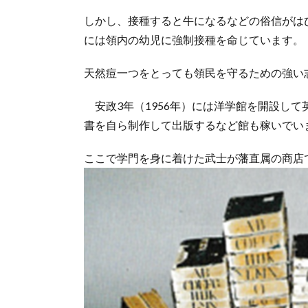
しかし、接種すると牛になるなどの俗信がはび
には領内の幼児に強制接種を命じています。
天然痘一つをとっても領民を守るための強い
安政3年（1956年）には洋学館を開設し
書を自ら制作して出版するなど館も稼いでい
ここで学門を身に着けた武士が藩直属の商店