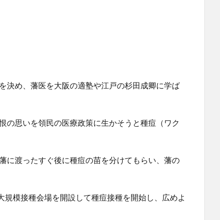
用を決め、藩医を大阪の適塾や江戸の杉田成卿に学ば
痛恨の思いを領民の医療政策に生かそうと種痘（ワク
井藩に渡ったすぐ後に種痘の苗を分けてもらい、藩の
大規模接種会場を開設して種痘接種を開始し、広めよ