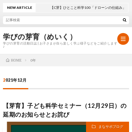
NEW ARTICLE
【C芽】ひとこと科学100「ドローンの仕組み」
学びの芽育（めいく）
学びの芽育の活動日誌 | お子さまが自ら楽しく学ぶ様子などをご紹介します
♪
0年
HOME
ホ
2021年12月
ー
学
ム
び
【芽育】子ども科学セミナー（12月29日）の
延期のお知らせとお詫び
の
まなサポブログ