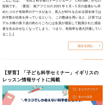
こんにちは。 「市民と科学者のトークグループ CAS talk」からの
投稿です。 〈要旨〉 南アフリカの 2021 年 1 月～5 月の血液から求
めたコロナ有病率のデータがあり、黒人が80％を占める国全体では
約半数が抗体を持っているという。 この数値を用いると、計算では
デルタ株の第 3 波の終わりごろには全員が感染して観測された感染
者を生み出せなくなってしまう。 つまり、有病率を過大評価してい
るこ […]
続きを読む
【芽育】「子ども科学セミナー」イギリスの
レッスン情報サイトに掲載
まなサポブログ
学びの芽育