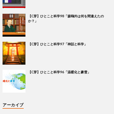
【C芽】ひとこと科学98「森鴎外は何を間違えたの
か？」
【C芽】ひとこと科学97「神話と科学」
【C芽】ひとこと科学96「温暖化と豪雪」
アーカイブ