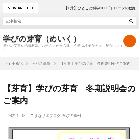
NEW ARTICLE
【C芽】ひとこと科学100「ドローンの仕組み」
学びの芽育（めいく）
学びの芽育の活動日誌 | お子さまが自ら楽しく学ぶ様子などをご紹介します
♪
学びの事例
【芽育】学びの芽育 冬期説明会のご案内
HOME
ホ
【芽育】学びの芽育 冬期説明会の
ー
学
ご案内
ム
び
2021.12.13
まなサポブログ
学びの事例
の