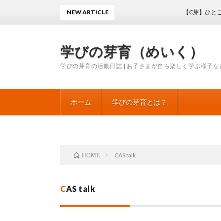
NEW ARTICLE
【C芽】ひとこと科学10
学びの芽育（めいく）
学びの芽育の活動日誌 | お子さまが自ら楽しく学ぶ様子な
ホーム
学びの芽育とは？
CAS talk
HOME
CAS talk