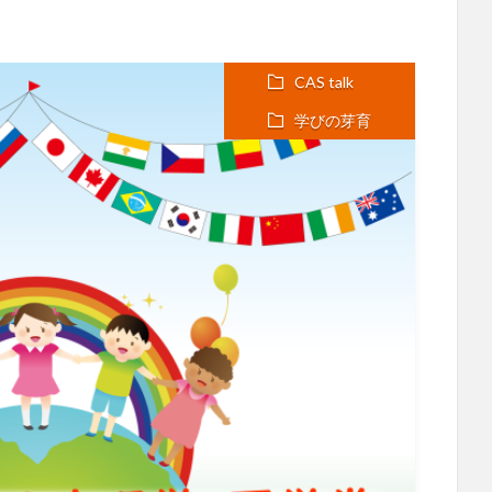
CAS talk
学びの芽育