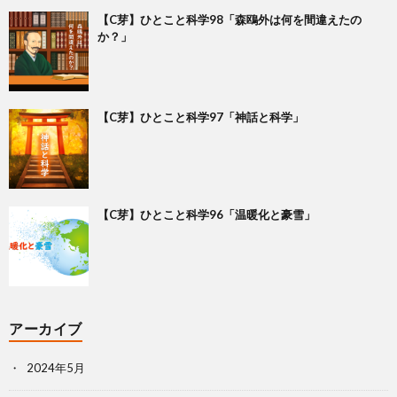
【C芽】ひとこと科学98「森鴎外は何を間違えたの
か？」
【C芽】ひとこと科学97「神話と科学」
【C芽】ひとこと科学96「温暖化と豪雪」
アーカイブ
2024年5月