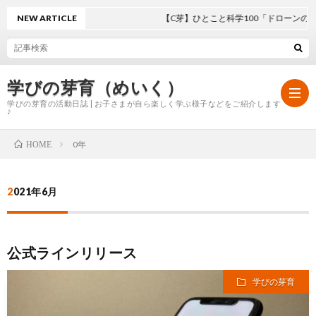
NEW ARTICLE
【C芽】ひとこと科学100「ドローンの仕
学びの芽育（めいく）
学びの芽育の活動日誌 | お子さまが自ら楽しく学ぶ様子などをご紹介します
♪
0年
HOME
ホ
2021年6月
ー
学
ム
び
公式ラインリリース
学びの芽育
の