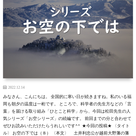
2022.12.14
みなさん、こんにちは。 全国的に寒い日が続きますね。私のいる福
岡も朝夕の温度は一桁です。 ところで、科学者の先生方などの「言
葉」を届ける取り組み「ひとこと科学」から、今回は松田先生の人
気シリーズ「お空シリーズ」の続編です。 前回までの分と合わせて
ぜひお読みいただけたらうれしいです^^ ★今回の投稿★ 〈タイト
ル〉 お空の下では（８） 〈本文〉 土井利忠公が越前大野藩の藩