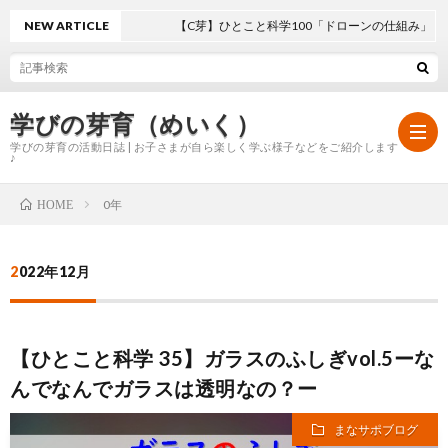
NEW ARTICLE
【C芽】ひとこと科学100「ドローンの仕組み」
学びの芽育（めいく）
学びの芽育の活動日誌 | お子さまが自ら楽しく学ぶ様子などをご紹介します
♪
0年
HOME
ホ
2022年12月
ー
学
ム
び
【ひとこと科学 35】ガラスのふしぎvol.5ーな
んでなんでガラスは透明なの？ー
の
まなサポブログ