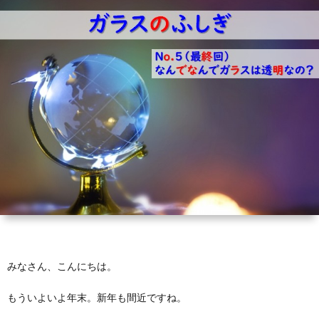
芽
育
と
は？
みなさん、こんにちは。
もういよいよ年末。新年も間近ですね。