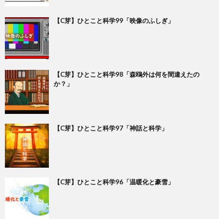
【C芽】ひとこと科学99「映像のふしぎ」
【C芽】ひとこと科学98「森鴎外は何を間違えたの
か？」
【C芽】ひとこと科学97「神話と科学」
【C芽】ひとこと科学96「温暖化と豪雪」