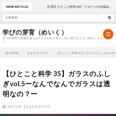
NEW ARTICLE
【C芽】ひとこと科学100「ドローンの仕組み」
学びの芽育（めいく）
学びの芽育の活動日誌 | お子さまが自ら楽しく学ぶ様子などをご紹介します
♪
まなサポブログ
【ひとこと科学 35】ガラスのふしぎvol
HOME
ホ
【ひとこと科学 35】ガラスのふし
ー
学
ぎvol.5ーなんでなんでガラスは透
ム
び
明なの？ー
の
2022.12.30
まなサポブログ