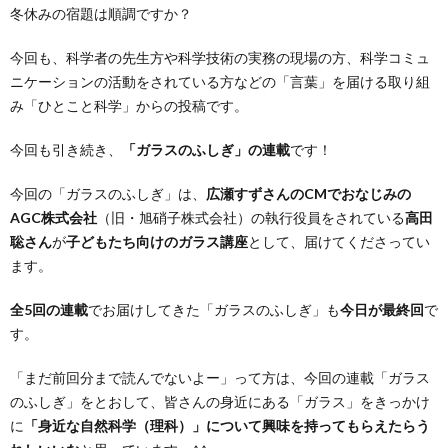
冬休みの宿題は順調ですか？
今回も、科学者の先生方や科学技術の実務の現場の方、科学コミュ
ニケーションの活動をされている方などの「言葉」を届ける取り組
み「ひとこと科学」からの投稿です。
今回も引き続き、
「ガラスのふしぎ」の連載
です！
今回の「ガラスのふしぎ」は、
広瀬すずさんのCMでおなじみの
AGC株式会社
（旧・旭硝子株式会社）の執行役員をされている
高田
聡さん
が
子どもたち向けのガラス講座
として、届けてくださってい
ます。
全5回の連載
でお届けしてきた「ガラスのふしぎ」も
今日が最終回
で
す。
「まだ前回分まで読んでないよー」って方は、今回の連載「ガラス
のふしぎ」をとおして、皆さんの身近にある「ガラス」をきっかけ
に
「身近な自然科学（理科）」について興味を持ってもらえたらう