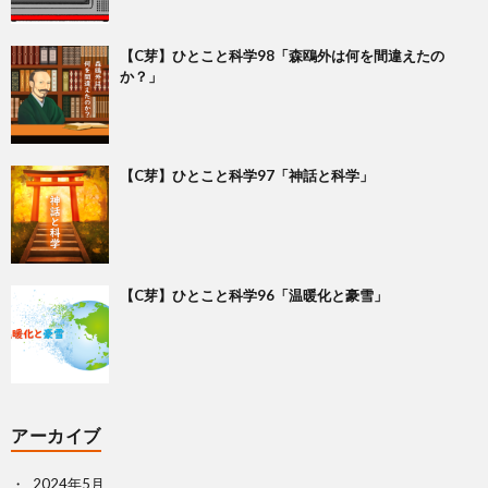
【C芽】ひとこと科学98「森鴎外は何を間違えたの
か？」
【C芽】ひとこと科学97「神話と科学」
【C芽】ひとこと科学96「温暖化と豪雪」
アーカイブ
2024年5月