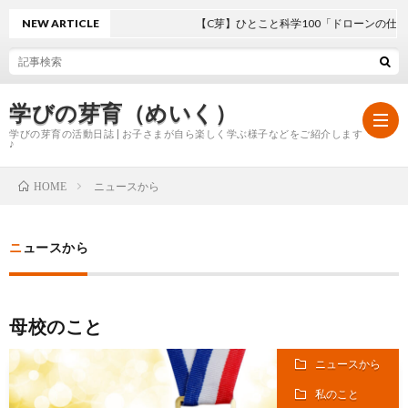
NEW ARTICLE
【C芽】ひとこと科学100「ドローンの仕組み
学びの芽育（めいく）
学びの芽育の活動日誌 | お子さまが自ら楽しく学ぶ様子などをご紹介します
♪
ニュースから
HOME
ホ
ニュースから
ー
学
ム
び
母校のこと
ニュースから
の
私のこと