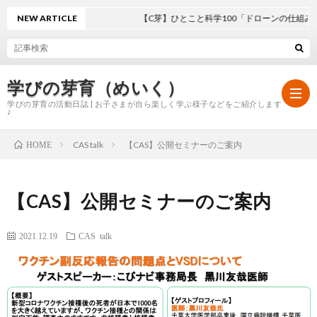
NEW ARTICLE
【C芽】ひとこと科学100「ドローンの仕組み」
学びの芽育（めいく）
学びの芽育の活動日誌 | お子さまが自ら楽しく学ぶ様子などをご紹介します
♪
CAS talk
【CAS】公開セミナーのご案内
HOME
ホ
【CAS】公開セミナーのご案内
ー
学
2021.12.19
CAS talk
ム
び
の