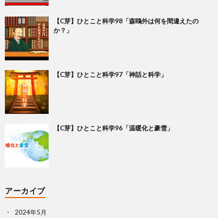
【C芽】ひとこと科学98「森鴎外は何を間違えたの
か？」
【C芽】ひとこと科学97「神話と科学」
【C芽】ひとこと科学96「温暖化と豪雪」
アーカイブ
2024年5月