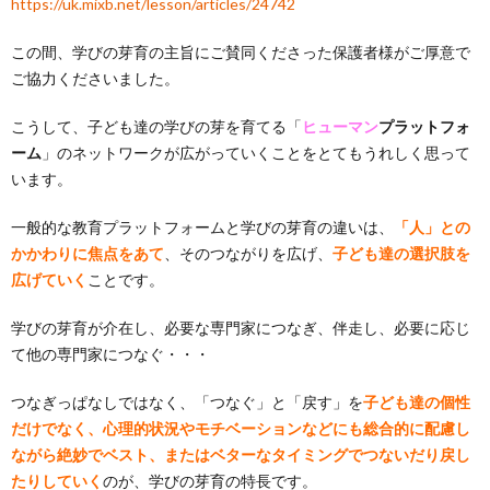
https://uk.mixb.net/lesson/articles/24742
この間、学びの芽育の主旨にご賛同くださった保護者様がご厚意で
ご協力くださいました。
こうして、子ども達の学びの芽を育てる「
ヒューマン
プラットフォ
ーム
」のネットワークが広がっていくことをとてもうれしく思って
います。
一般的な教育プラットフォームと学びの芽育の違いは、
「人」との
かかわりに焦点をあて
、そのつながりを広げ、
子ども達の選択肢を
広げていく
ことです。
学びの芽育が介在し、必要な専門家につなぎ、伴走し、必要に応じ
て他の専門家につなぐ・・・
つなぎっぱなしではなく、「つなぐ」と「戻す」を
子ども達の個性
だけでなく、心理的状況やモチベーションなどにも総合的に配慮し
ながら絶妙でベスト、またはベターなタイミングでつないだり戻し
たりしていく
のが、学びの芽育の特長です。