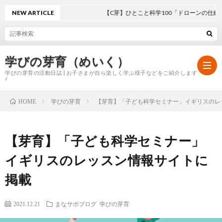
NEW ARTICLE
【C芽】ひとこと科学100「ドローンの仕組み」
学びの芽育（めいく）
学びの芽育の活動日誌 | お子さまが自ら楽しく学ぶ様子などをご紹介します
♪
学びの芽育
【芽育】「子ども科学セミナー」イギリスのレ
HOME
ホ
【芽育】「子ども科学セミナー」
ー
学
イギリスのレッスン情報サイトに
ム
び
掲載
の
2021.12.21
まなサポブログ
学びの芽育