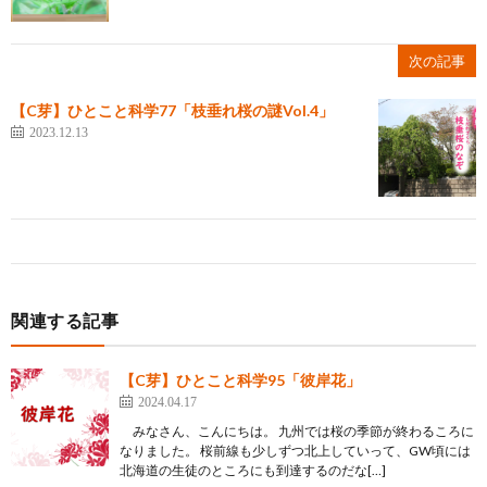
次の記事
【C芽】ひとこと科学77「枝垂れ桜の謎Vol.4」
2023.12.13
関連する記事
【C芽】ひとこと科学95「彼岸花」
2024.04.17
みなさん、こんにちは。 九州では桜の季節が終わるころに
なりました。 桜前線も少しずつ北上していって、GW頃には
北海道の生徒のところにも到達するのだな[…]