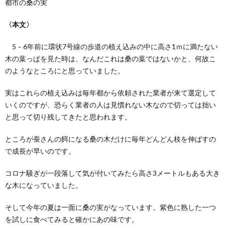
都市の桑の実
〈本文〉
5－6年前に環状7号線の歩道の植え込みの中に高さ1ｍに満たない
木の葉っぱを見た時は、なんだこれは桑の葉ではないかと、何故こ
のようなところにと思っていました。
実はこれらの植え込みは毎年都から依頼された業者が来て選定して
いくのですが、恐らく業者の人は見慣れない木なので切っては拙い
と思って切り残してきたと思われます。
ところが蚕さんの餌になる桑の木だけに毎年どんどん枝を伸ばすの
で成長が早いのです。
コロナ騒ぎが一段落して気が付いてみたら高さ3メートルもある大き
な木になっていました。
そして今年の夏は一面に桑の実がなっています。紫色に熟した一つ
を試しに食べてみると確かにあの味です。