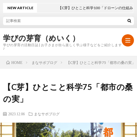
NEW ARTICLE
【C芽】ひとこと科学100「ドローンの仕組み」
学びの芽育（めいく）
学びの芽育の活動日誌 | お子さまが自ら楽しく学ぶ様子などをご紹介します
♪
まなサポブログ
【C芽】ひとこと科学75「都市の桑の実」
HOME
ホ
【C芽】ひとこと科学75「都市の桑
ー
学
の実」
ム
び
2023.12.06
まなサポブログ
の