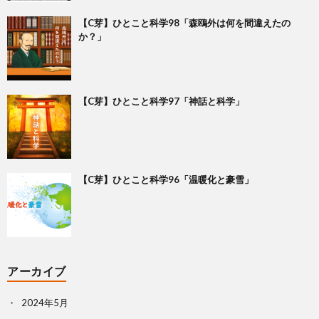
【C芽】ひとこと科学98「森鴎外は何を間違えたの
か？」
【C芽】ひとこと科学97「神話と科学」
【C芽】ひとこと科学96「温暖化と豪雪」
アーカイブ
2024年5月