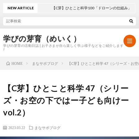
NEW ARTICLE
【C芽】ひとこと科学100「ドローンの仕組み」
学びの芽育（めいく）
学びの芽育の活動日誌 | お子さまが自ら楽しく学ぶ様子などをご紹介します
♪
まなサポブログ
【C芽】ひとこと科学 47（シリーズ・お空の
HOME
ホ
【C芽】ひとこと科学 47（シリー
ー
学
ズ・お空の下ではー子ども向けー
ム
び
vol.2）
の
2023.03.22
まなサポブログ