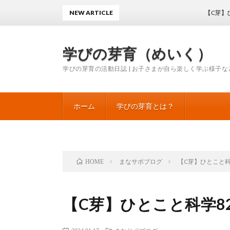
NEW ARTICLE
【C芽】ひとこと科
学びの芽育（めいく）
学びの芽育の活動日誌 | お子さまが自ら楽しく学ぶ様子な
ホーム
学びの芽育とは？
まなサポブログ
【C芽】ひとこと
HOME
【C芽】ひとこと科学8