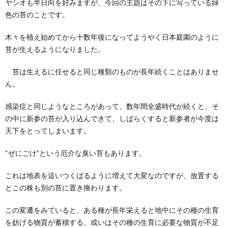
ヤシオも半日向を好みますが、今回の主題はその下に写っている緑
色の苔のことです。
木々を植え始めてから十数年後になってようやく日本庭園のように
苔が生えるようになりました。
苔は生えるに任せると同じ種類のものが長年続くことはありませ
ん。
感染症と同じようなところがあって、数年間全盛時代が続くと、そ
の中に新参の苔が入り込んできて、しばらくすると新参者が今度は
天下をとってしまいます。
“ぜにごけ”という厄介な臭い苔もあります。
これは地表を這いつくばるように増えて大変なのですが、放置する
とこの株も別の苔に置き換わります。
この変遷をみていると、ある種が長年栄えると地中にその種の生育
を妨げる物質が蓄積する、或いはその種の生育に必要な物質が不足