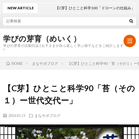
NEW ARTICLE
【C芽】ひとこと科学100「ドローンの仕組み」
学びの芽育（めいく）
学びの芽育の活動日誌 | お子さまが自ら楽しく学ぶ様子などをご紹介します
♪
まなサポブログ
【C芽】ひとこと科学90「苔（その１）ー
HOME
ホ
【C芽】ひとこと科学90「苔（その
ー
学
１）ー世代交代ー」
ム
び
2024.03.13
まなサポブログ
の