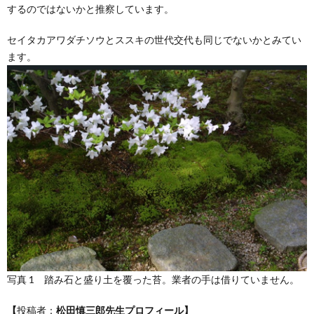
するのではないかと推察しています。
セイタカアワダチソウとススキの世代交代も同じでないかとみてい
ます。
写真 1 踏み石と盛り土を覆った苔。業者の手は借りていません。
【
投稿者：
松田慎三郎先生プロフィール】