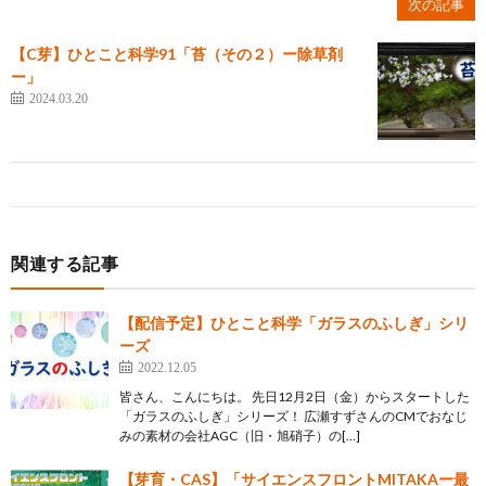
次の記事
【C芽】ひとこと科学91「苔（その２）ー除草剤
ー」
2024.03.20
関連する記事
【配信予定】ひとこと科学「ガラスのふしぎ」シリ
ーズ
2022.12.05
皆さん、こんにちは。 先日12月2日（金）からスタートした
「ガラスのふしぎ」シリーズ！ 広瀬すずさんのCMでおなじ
みの素材の会社AGC（旧・旭硝子）の[…]
【芽育・CAS】「サイエンスフロントMITAKAー最