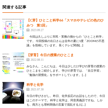
関連する記事
【C芽】ひとこと科学66「スマホやテレビの色のひ
みつ 第1回」
2023.09.27
今回は久しぶりに市民・実務の側からの「ひとこと科学」
です。 今回投稿の出口さんは去年の夏に1度「ZOOMの不思
議」を投稿しています。 長くテレビ関係[…]
【芽育】今日の授業のひとこま
2022.08.11
みなさん、こんにちは。 今日は少しだけ学びの芽育の授業の
ひとこまをご紹介します。 学びの芽育では、「自立学習」
「勉強の習慣化」をサポートしています。 […]
科学と化学
2021.07.30
今日の学びさがし。 昨日、化学反応のお話をしたので、今日
はこのテーマで。 科学と化学は、同音異義語ですね。 しか
も、両方とも理科関係の言葉で混乱する人[…]