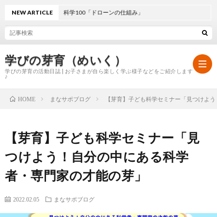
【C芽】ひとこと科学100「ドローンの仕組み」
NEW ARTICLE
学びの芽育（めいく）
学びの芽育の活動日誌 | お子さまが自ら楽しく学ぶ様子などをご紹介します
♪
まなサポブログ
【芽育】子ども科学セミナー「見つけよう
HOME
ホ
【芽育】子ども科学セミナー「見
ー
学
つけよう！自分の中にある科学
ム
び
者・専門家の才能の芽」
の
2022.02.05
まなサポブログ