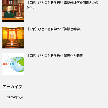
【C芽】ひとこと科学98「森鴎外は何を間違えたの
か？」
【C芽】ひとこと科学97「神話と科学」
【C芽】ひとこと科学96「温暖化と豪雪」
アーカイブ
2024年5月