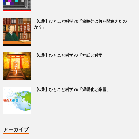
【C芽】ひとこと科学98「森鴎外は何を間違えたの
か？」
【C芽】ひとこと科学97「神話と科学」
【C芽】ひとこと科学96「温暖化と豪雪」
アーカイブ