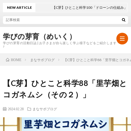
NEW ARTICLE
【C芽】ひとこと科学100「ドローンの仕組み」
学びの芽育（めいく）
学びの芽育の活動日誌 | お子さまが自ら楽しく学ぶ様子などをご紹介します
♪
まなサポブログ
【C芽】ひとこと科学88「里芋畑とコガネ
HOME
ホ
【C芽】ひとこと科学88「里芋畑と
ー
学
コガネムシ（その２）」
ム
び
2024.02.28
まなサポブログ
の