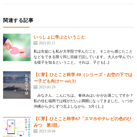
関連する記事
いっしょに学ぶということ
2021.05.11
私は生徒にも私が大学院で学んだこと、そこから感じたこと
などをできる限り同じ目線で話しています。 大人が学んでい
る様子を知るということ。 それは、子ども[…]
【C芽】ひとこと科学 48（シリーズ・お空の下では
ー子ども向けー vol.3）
2023.03.29
みなさん、こんにちは。 春休みはいかがお過ごしですか？
私の住む福岡では桜がだいぶ満開になってきました。 いつか
沖縄から少しずつ北上しながら、5月く[…]
【C芽】ひとこと科学67「スマホやテレビの色のひ
みつ 第2回」
2023.10.04