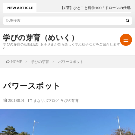
NEW ARTICLE
【C芽】ひとこと科学100「ドローンの仕組み」
学びの芽育（めいく）
学びの芽育の活動日誌 | お子さまが自ら楽しく学ぶ様子などをご紹介します
♪
学びの芽育
パワースポット
HOME
ホ
パワースポット
ー
学
2021.08.01
まなサポブログ
学びの芽育
ム
び
の