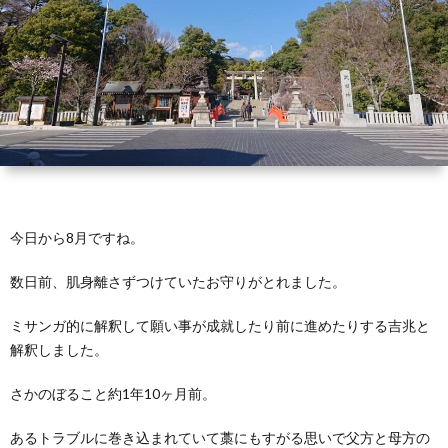
芽
育
と
は？
今日から8月ですね。
数日前、肌身離さずつけていたお守りがとれました。
ミサンガ的に解釈して願い事が成就したり前に進めたりする吉兆と
解釈しました。
さかのぼること約1年10ヶ月前。
あるトラブルに巻き込まれていて藁にもすがる思いで父方と母方の