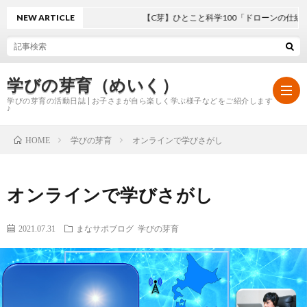
NEW ARTICLE
【C芽】ひとこと科学100「ドローンの仕組み」
学びの芽育（めいく）
学びの芽育の活動日誌 | お子さまが自ら楽しく学ぶ様子などをご紹介します
♪
学びの芽育
オンラインで学びさがし
HOME
ホ
オンラインで学びさがし
ー
学
2021.07.31
まなサポブログ
学びの芽育
ム
び
の