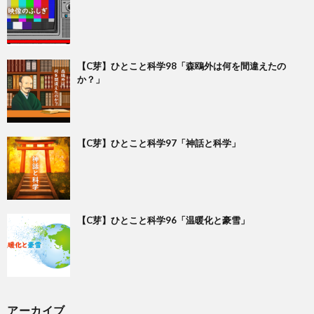
【C芽】ひとこと科学98「森鴎外は何を間違えたの
か？」
【C芽】ひとこと科学97「神話と科学」
【C芽】ひとこと科学96「温暖化と豪雪」
アーカイブ