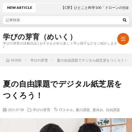
NEW ARTICLE
【C芽】ひとこと科学100「ドローンの仕組み」
学びの芽育（めいく）
学びの芽育の活動日誌 | お子さまが自ら楽しく学ぶ様子などをご紹介します
♪
学びの芽育
夏の自由課題でデジタル紙芝居をつくろう！
HOME
ホ
夏の自由課題でデジタル紙芝居を
ー
学
つくろう！
ム
び
2021.07.08
学びの芽育
ITスキル
,
夏の課題
,
夏休み
,
自由課題
の