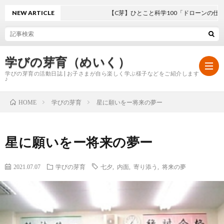
NEW ARTICLE
【C芽】ひとこと科学100「ドローンの仕組み
学びの芽育（めいく）
学びの芽育の活動日誌 | お子さまが自ら楽しく学ぶ様子などをご紹介します
♪
学びの芽育
星に願いをー将来の夢ー
HOME
ホ
星に願いをー将来の夢ー
ー
学
2021.07.07
学びの芽育
七夕
,
内面
,
寄り添う
,
将来の夢
ム
び
の