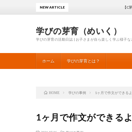
NEW ARTICLE
【C芽】ひとこ
学びの芽育（めいく）
学びの芽育の活動日誌 | お子さまが自ら楽しく学ぶ様子な
ホーム
学びの芽育とは？
学びの事例
1ヶ月で作文ができる
HOME
1ヶ月で作文ができる