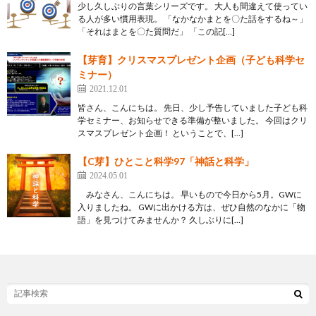
少し久しぶりの言葉シリーズです。 大人も間違えて使ってい
る人が多い慣用表現。 「なかなかまとを〇た話をするね～」
「それはまとを〇た質問だ」 「この記[…]
【芽育】クリスマスプレゼント企画（子ども科学セ
ミナー）
2021.12.01
皆さん、こんにちは。 先日、少し予告していました子ども科
学セミナー、お知らせできる準備が整いました。 今回はクリ
スマスプレゼント企画！ ということで、[…]
【C芽】ひとこと科学97「神話と科学」
2024.05.01
みなさん、こんにちは。 早いもので今日から5月。GWに
入りましたね。 GWに出かける方は、ぜひ自然のなかに「物
語」を見つけてみませんか？ 久しぶりに[…]