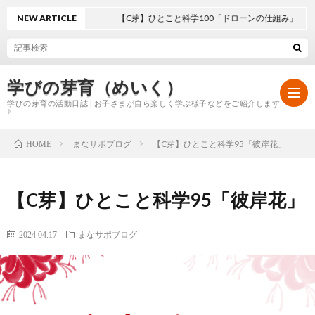
NEW ARTICLE
【C芽】ひとこと科学100「ドローンの仕組み」
学びの芽育（めいく）
学びの芽育の活動日誌 | お子さまが自ら楽しく学ぶ様子などをご紹介します
♪
まなサポブログ
【C芽】ひとこと科学95「彼岸花」
HOME
ホ
【C芽】ひとこと科学95「彼岸花」
ー
学
2024.04.17
まなサポブログ
ム
び
の