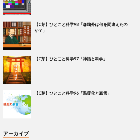
【C芽】ひとこと科学98「森鴎外は何を間違えたの
か？」
【C芽】ひとこと科学97「神話と科学」
【C芽】ひとこと科学96「温暖化と豪雪」
アーカイブ