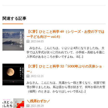
関連する記事
【C芽】ひとこと科学 49（シリーズ・お空の下では
ー子ども向けー vol.4）
2023.04.05
みなさん、こんにちは。 いよいよ4月になりましたね。 大
学では入学式が次々に行われていて、小学校～高校も今週に
入学式があるところが多いですよね。 出[…]
【C芽】ひとこと科学 32「5000年ぶりの天体ショ
ー」
2022.12.21
みなさん、こんにちは。 先週から一段と寒くなり、全国で初
雪が降りましたね。 私は昔から雪が好きで、何年か前の大雪
（福岡）のときは、かなりはしゃいで住ん[…]
＼残席わずか／
2021.09.29