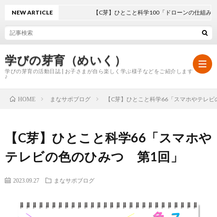
NEW ARTICLE
【C芽】ひとこと科学100「ドローンの仕組み」
学びの芽育（めいく）
学びの芽育の活動日誌 | お子さまが自ら楽しく学ぶ様子などをご紹介します
♪
まなサポブログ
【C芽】ひとこと科学66「スマホやテレビ
HOME
ホ
【C芽】ひとこと科学66「スマホや
ー
学
テレビの色のひみつ 第1回」
ム
び
2023.09.27
まなサポブログ
の