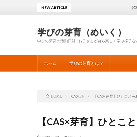
NEW ARTICLE
【C芽】ひ
学びの芽育（めいく）
学びの芽育の活動日誌 | お子さまが自ら楽しく学ぶ様子な
ホーム
学びの芽育とは？
CAS talk
【CAS×芽育】ひとこと vol
HOME
【CAS×芽育】ひとこと v