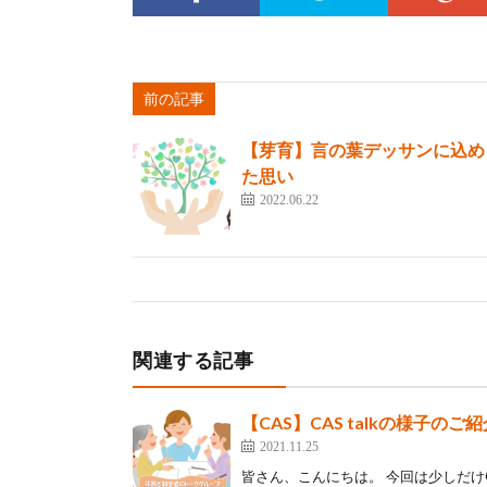
前の記事
【芽育】言の葉デッサンに込め
た思い
2022.06.22
関連する記事
【CAS】CAS talkの様子のご
2021.11.25
皆さん、こんにちは。 今回は少しだけC