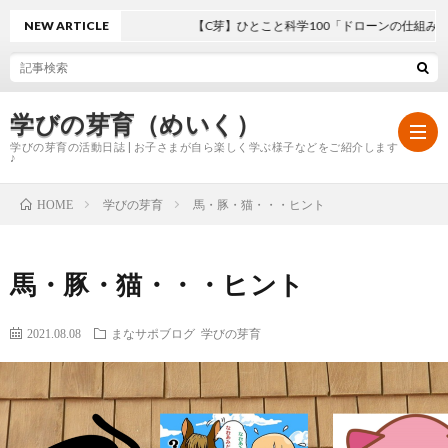
NEW ARTICLE
【C芽】ひとこと科学100「ドローンの仕組み」
学びの芽育（めいく）
学びの芽育の活動日誌 | お子さまが自ら楽しく学ぶ様子などをご紹介します
♪
学びの芽育
馬・豚・猫・・・ヒント
HOME
ホ
馬・豚・猫・・・ヒント
ー
学
2021.08.08
まなサポブログ
学びの芽育
ム
び
の