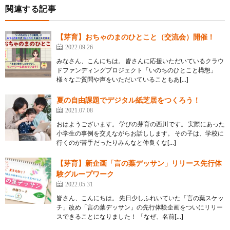
関連する記事
【芽育】おちゃのまのひとこと（交流会）開催！
2022.09.26
みなさん、こんにちは。 皆さんに応援いただいているクラウ
ドファンディングプロジェクト「いのちのひとこと構想」
様々なご質問や声をいただいていることもあ[…]
夏の自由課題でデジタル紙芝居をつくろう！
2021.07.08
おはようございます。 学びの芽育の西川です。 実際にあった
小学生の事例を交えながらお話しします。 その子は、学校に
行くのが苦手だったりみんなと仲良くな[…]
【芽育】新企画「言の葉デッサン」リリース先行体
験グループワーク
2022.05.31
皆さん、こんにちは。 先日少しふれいていた「言の葉スケッ
チ」改め「言の葉デッサン」の先行体験企画をついにリリー
スできることになりました！ 「なぜ、名前[…]