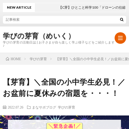
NEW ARTICLE
【C芽】ひとこと科学100「ドローンの仕組み」
学びの芽育（めいく）
学びの芽育の活動日誌 | お子さまが自ら楽しく学ぶ様子などをご紹介します
♪
学びの芽育
【芽育】＼全国の小中学生必見！／お盆前に夏
HOME
ホ
【芽育】＼全国の小中学生必見！／
ー
学
お盆前に夏休みの宿題を・・・！
ム
び
2022.07.26
まなサポブログ
学びの芽育
の