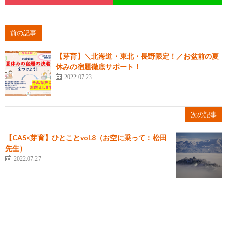
前の記事
【芽育】＼北海道・東北・長野限定！／お盆前の夏
休みの宿題徹底サポート！
2022.07.23
次の記事
【CAS×芽育】ひとことvol.8（お空に乗って：松田
先生）
2022.07.27