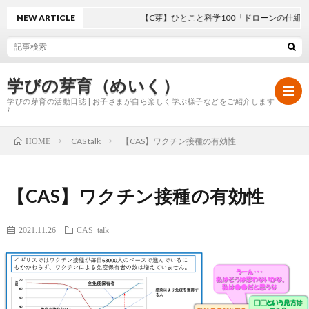
NEW ARTICLE
【C芽】ひとこと科学100「ドローンの仕組み」
学びの芽育（めいく）
学びの芽育の活動日誌 | お子さまが自ら楽しく学ぶ様子などをご紹介します
♪
CAS talk
【CAS】ワクチン接種の有効性
HOME
ホ
【CAS】ワクチン接種の有効性
ー
学
2021.11.26
CAS talk
ム
び
の