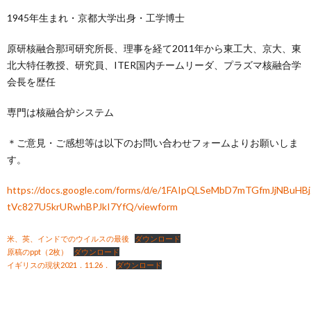
1945年生まれ・京都大学出身・工学博士
原研核融合那珂研究所長、理事を経て2011年から東工大、京大、東
北大特任教授、研究員、ITER国内チームリーダ、プラズマ核融合学
会長を歴任
専門は核融合炉システム
＊ご意見・ご感想等は以下のお問い合わせフォームよりお願いしま
す。
https://docs.google.com/forms/d/e/1FAIpQLSeMbD7mTGfmJjNBuHB
tVc827U5krURwhBPJkI7YfQ/viewform
米、英、インドでのウイルスの最後
ダウンロード
原稿のppt（2枚）
ダウンロード
イギリスの現状2021．11.26．
ダウンロード