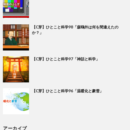
【C芽】ひとこと科学98「森鴎外は何を間違えたの
か？」
【C芽】ひとこと科学97「神話と科学」
【C芽】ひとこと科学96「温暖化と豪雪」
アーカイブ