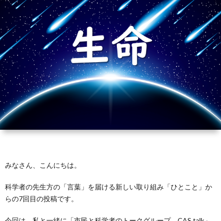
芽
育
と
は？
みなさん、こんにちは。
科学者の先生方の「言葉」を届ける新しい取り組み「ひとこと」か
らの7回目の投稿です。
今回は、私と一緒に「市民と科学者のトークグループ CAS talk」