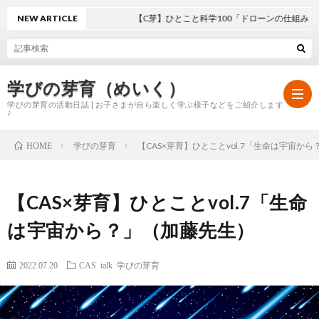
NEW ARTICLE
【C芽】ひとこと科学100「ドローンの仕組み」
学びの芽育（めいく）
学びの芽育の活動日誌 | お子さまが自ら楽しく学ぶ様子などをご紹介します
♪
学びの芽育
【CAS×芽育】ひとことvol.7「生命は宇宙か
HOME
ホ
【CAS×芽育】ひとことvol.7「生命
ー
学
は宇宙から？」（加藤先生）
ム
び
2022.07.20
CAS talk
学びの芽育
の