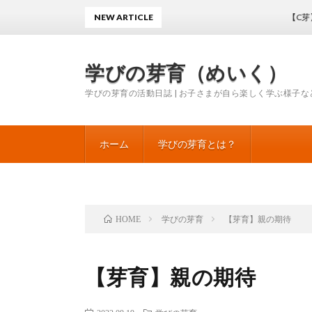
NEW ARTICLE
【C芽】ひとこ
学びの芽育（めいく）
学びの芽育の活動日誌 | お子さまが自ら楽しく学ぶ様子な
ホーム
学びの芽育とは？
学びの芽育
【芽育】親の期待
HOME
【芽育】親の期待