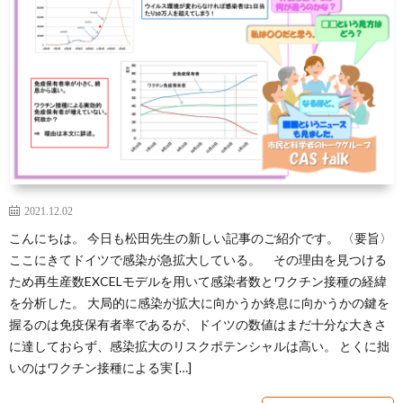
芽
育
と
は？
2021.12.02
こんにちは。 今日も松田先生の新しい記事のご紹介です。 〈要旨〉
ここにきてドイツで感染が急拡大している。 その理由を見つける
ため再生産数EXCELモデルを用いて感染者数とワクチン接種の経緯
を分析した。 大局的に感染が拡大に向かうか終息に向かうかの鍵を
握るのは免疫保有者率であるが、ドイツの数値はまだ十分な大きさ
に達しておらず、感染拡大のリスクポテンシャルは高い。 とくに拙
いのはワクチン接種による実 […]