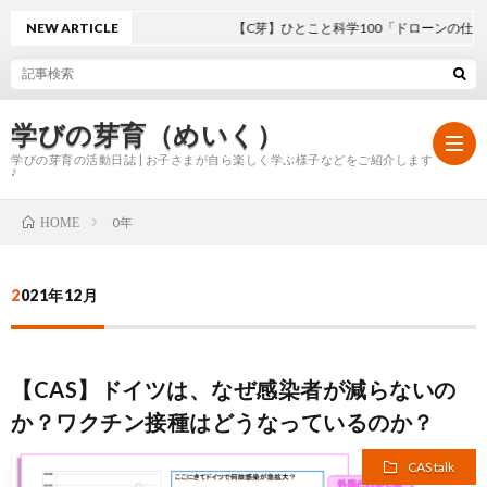
NEW ARTICLE
【C芽】ひとこと科学100「ドローンの仕組み
学びの芽育（めいく）
学びの芽育の活動日誌 | お子さまが自ら楽しく学ぶ様子などをご紹介します
♪
0年
HOME
ホ
2021年12月
ー
学
ム
び
【CAS】ドイツは、なぜ感染者が減らないの
か？ワクチン接種はどうなっているのか？
の
CAS talk