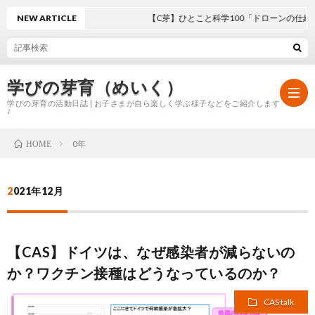
NEW ARTICLE
【C芽】ひとこと科学100「ドローンの仕組み
学びの芽育（めいく）
学びの芽育の活動日誌 | お子さまが自ら楽しく学ぶ様子などをご紹介します
♪
0年
HOME
ホ
2021年12月
ー
学
ム
び
【CAS】ドイツは、なぜ感染者が減らないの
か？ワクチン接種はどうなっているのか？
の
CAS talk