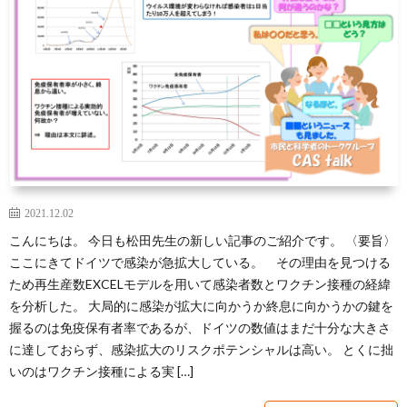
芽
育
と
は？
2021.12.02
こんにちは。 今日も松田先生の新しい記事のご紹介です。 〈要旨〉
ここにきてドイツで感染が急拡大している。 その理由を見つける
ため再生産数EXCELモデルを用いて感染者数とワクチン接種の経緯
を分析した。 大局的に感染が拡大に向かうか終息に向かうかの鍵を
握るのは免疫保有者率であるが、ドイツの数値はまだ十分な大きさ
に達しておらず、感染拡大のリスクポテンシャルは高い。 とくに拙
いのはワクチン接種による実 […]